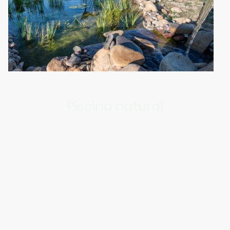
Piscina natural
Disponible para huéspedes desde mayo
hasta septiembre, de 10h a 21h.
Este tipo de piscinas nacieron en Alemania hace 30 años,
cansados de la problemática del cloro y otros químicos en
alergias y afecciones en los humanos.
Nuestra biopiscina consta de dos zonas distintas:
una zona de natación
y una zona de regeneración
. La primera es donde las personas
disfrutan del agua, mientras que la segunda actúa como un filtro natural,