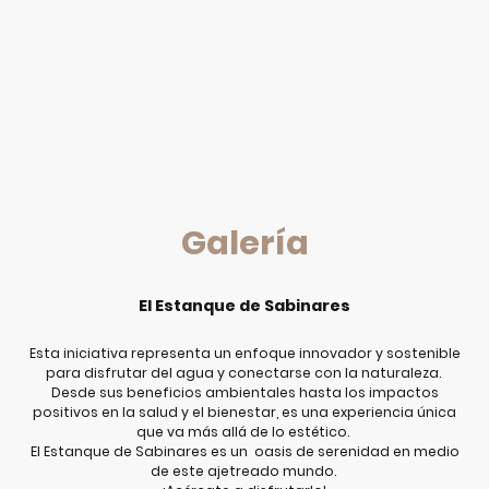
albergando plantas acuáticas y microorganismos que mantienen la
calidad del agua.
La combinación de aguas cristalinas, flora y fauna local crea un ambiente
único y armonioso. La magia de la naturaleza en acción se refleja en
la
interacción entre plantas acuáticas, microorganismos y organismos
vivos
, que trabajan juntos para mantener un equilibrio natural.
Galería
El Estanque de Sabinares
Esta iniciativa representa un enfoque innovador y sostenible
para disfrutar del agua y conectarse con la naturaleza.
Desde sus beneficios ambientales hasta los impactos
positivos en la salud y el bienestar, es una experiencia única
que va más allá de lo estético.
El Estanque de Sabinares es un oasis de serenidad en medio
de este ajetreado mundo.