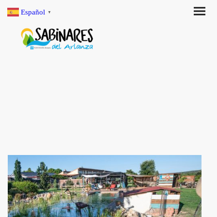
Español
▼
También conocida como biopiscina, es
un cuerpo de agua
diseñado para imitar los procesos ecológicos de un
ecosistema acuático
. A diferencia de las piscinas
convencionales, no dependen de productos químicos para
su mantenimiento, ya que se basan en sistemas biológicos y
de filtración natural.